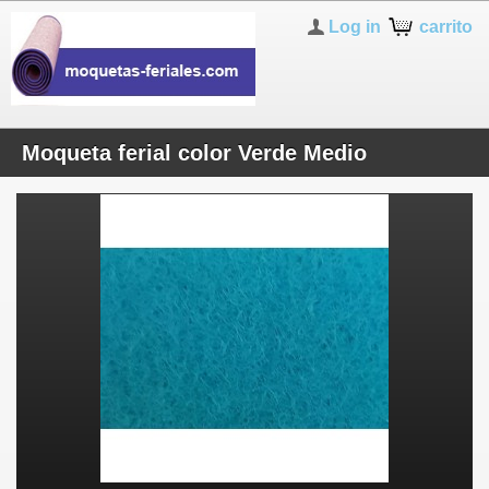
Log in
carrito
Moqueta ferial color Verde Medio